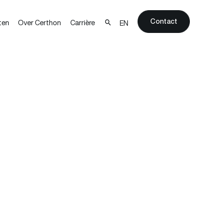
Contact
ten
Over Certhon
Carrière
EN