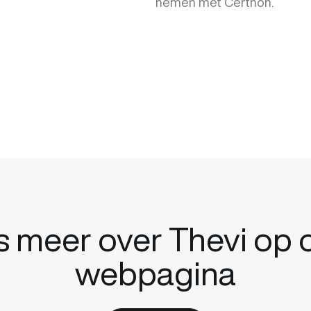
nemen met Certhon.
s meer over Thevi op 
webpagina