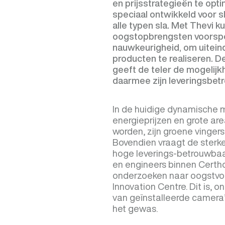
en prijsstrategieën te opt
speciaal ontwikkeld voor s
alle typen sla. Met Thevi 
oogstopbrengsten voorsp
nauwkeurigheid, om uitein
producten te realiseren.
geeft de teler de mogelijk
daarmee zijn leveringsbet
In de huidige dynamische 
energieprijzen en grote a
worden, zijn groene vinger
Bovendien vraagt de sterke
hoge leverings-betrouwbaa
en engineers binnen Certh
onderzoeken naar oogstvoo
Innovation Centre. Dit is,
van geïnstalleerde camera
het gewas.