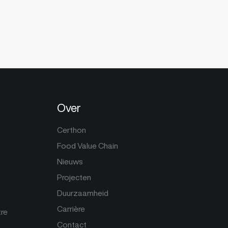
Over
Certhon
Food Value Chain
Nieuws
Projecten
Duurzaamheid
Carrière
tre
Contact