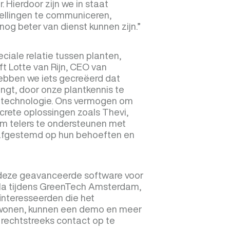
 Hierdoor zijn we in staat
ellingen te communiceren,
og beter van dienst kunnen zijn.”
ciale relatie tussen planten,
ft Lotte van Rijn, CEO van
hebben we iets gecreëerd dat
gt, door onze plantkennis te
e technologie. Ons vermogen om
ncrete oplossingen zoals Thevi,
om telers te ondersteunen met
n afgestemd op hun behoeften en
 deze geavanceerde software voor
sla tijdens GreenTech Amsterdam,
Geïnteresseerden die het
jwonen, kunnen een demo en meer
rechtstreeks contact op te