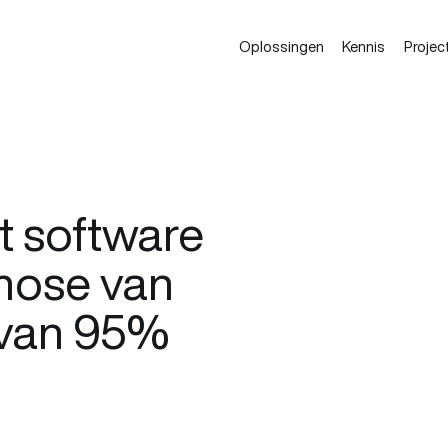
Oplossingen
Kennis
Projec
t software
nose van
e van 95%