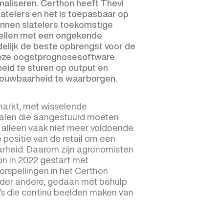
imaliseren. Certhon heeft Thevi
latelers en het is toepasbaar op
kunnen slatelers toekomstige
ellen met een ongekende
delijk de beste opbrengst voor de
 Deze oogstprognosesoftware
heid te sturen op output en
rouwbaarheid te waarborgen.
markt, met wisselende
realen die aangestuurd moeten
s alleen vaak niet meer voldoende.
 positie van de retail om een
rheid. Daarom zijn agronomisten
on in 2022 gestart met
rspellingen in het Certhon
 onder andere, gedaan met behulp
’s die continu beelden maken van