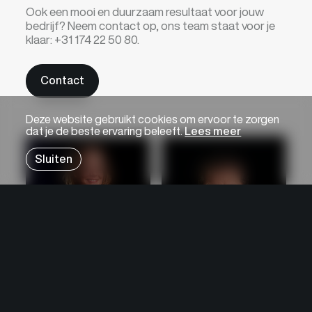
Ook een mooi en duurzaam resultaat voor jouw
bedrijf? Neem contact op, ons team staat voor je
klaar:
+31 174 22 50 80.
Contact
Deze website gebruikt cookies om ervoor te zorgen
dat je de beste ervaring beleeft.
Lees meer
Sluiten
Lotte van Rijn
John van der Sande
Chief Executive Officer
Chief Innovation Officer