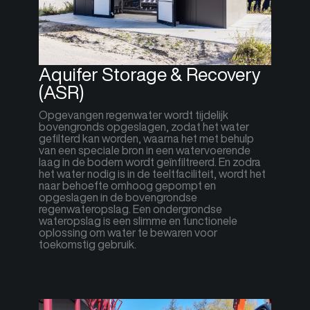
Aquifer Storage & Recovery
(ASR)
Opgevangen regenwater wordt tijdelijk
bovengronds opgeslagen, zodat het water
gefilterd kan worden, waarna het met behulp
van een speciale bron in een watervoerende
laag in de bodem wordt geïnfiltreerd. En zodra
het water nodig is in de teeltfaciliteit, wordt het
naar behoefte omhoog gepompt en
opgeslagen in de bovengrondse
regenwateropslag. Een ondergrondse
wateropslag is een slimme en functionele
oplossing om water te bewaren voor
toekomstig gebruik.