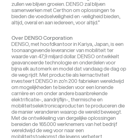
zullen we blijven groeien. DENSO zal blijven
samenwerken met Certhon om oplossingen te
bieden die voedselveiligheid en -veiligheid bieden,
altijd, overal en aan iedereen, voor altijd.”
Over DENSO Corporation
DENSO, met hoofdkantoor in Kariya, Japan, is een
toonaangevende leverancier van mobiliteit ter
waarde van 47,9 miljard dollar. DENSO ontwikkelt
geavanceerde technologie en onderdelen voor
bijna elk automerk en model dat vandaag de dag op
de weg rijdt. Met productie als kernactiviteit
investeert DENSO in zo’n 200 fabrieken wereldwijd
om mogelijkheden te bieden voor een lonende
carrière en om onder andere baanbrekende
elektrificatie-, aandrijflijn-, thermische en
mobiliteitselektronicaproducten te produceren die
de manier veranderen waarop de wereld beweegt.
Met de ontwikkeling van dergelijke oplossingen
bereiden de 165.000 werknemers van het bedrijf
wereldwijd de weg voor naar een
mobiliteitstoekomst die levens verbetert,