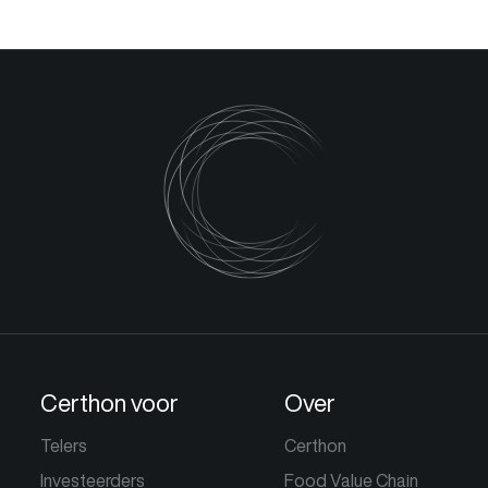
Certhon voor
Over
Telers
Certhon
Investeerders
Food Value Chain