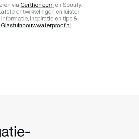
eren via
Certhon.com
en Spotify.
aatste ontwikkelingen en luister
 informatie, inspiratie en tips &
p
Glastuinbouwwaterproof.nl
.
atie-