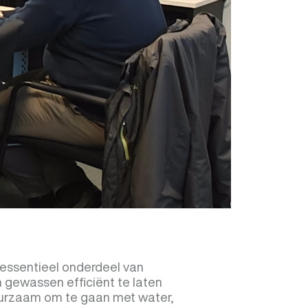
ssentieel onderdeel van
gewassen efficiënt te laten
duurzaam om te gaan met water,