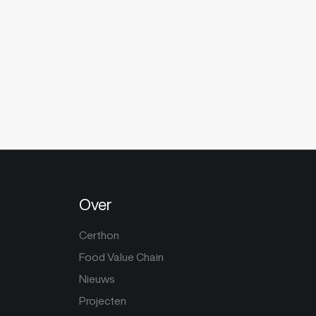
Over
Certhon
Food Value Chain
Nieuws
Projecten