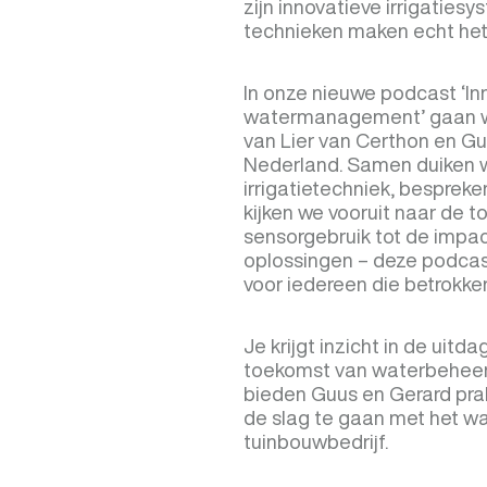
zijn innovatieve irrigatie
technieken maken echt het 
In onze nieuwe podcast ‘In
watermanagement’ gaan we
van Lier van Certhon en G
Nederland. Samen duiken w
irrigatietechniek, besprek
kijken we vooruit naar de t
sensorgebruik tot de impa
oplossingen – deze podcas
voor iedereen die betrokken
Je krijgt inzicht in de uit
toekomst van waterbeheer 
bieden Guus en Gerard pra
de slag te gaan met het 
tuinbouwbedrijf.