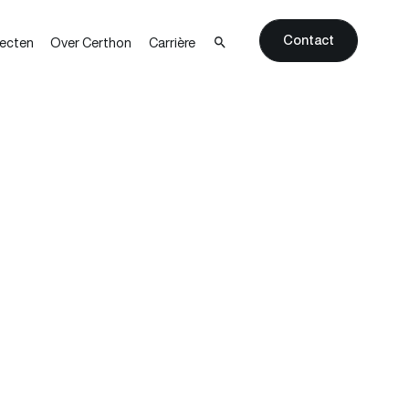
Contact
jecten
Over Certhon
Carrière