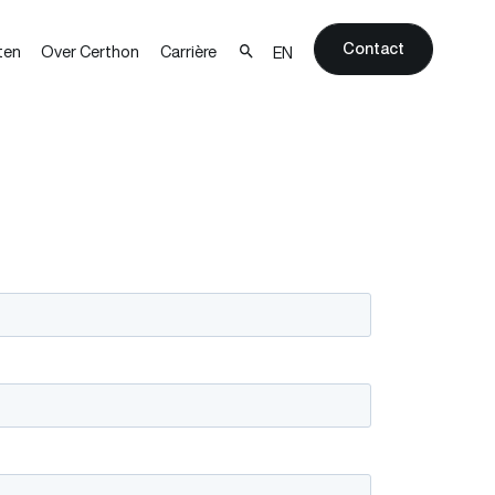
Contact
ten
Over Certhon
Carrière
EN