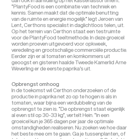
dan ook in aanvulling op het kassenassortiment.
“PlantyFood is een combinatie van techniek en
kennis. Samen maakt dat de optimale benutting
van de ruimte en energie mogelijk” legt Jeroen van
Lent, Certhons specialist in daglichtloos telen, uit.
Op het terrein van Certhon staat een testruimte
voor de PlantyFood teeltmethode. In deze groeicel
worden proeven uitgevoerd voor opkweek,
veredeling en grootschalige commerciële productie.
Eerder zijn er al tomaten en komkommers uit
geoogst en gisteren haalde Tweede Kamerlid Arne
Weverling er de eerste paprika’s uit.
Opbrengst omhoog
In de toekomst wil Certhon onderzoeken of de
productie in paprika net zo op te hogen is als in
tomaten, waar bijna een verdubbeling van de
opbrengst te zien is. “De opbrengst staat eigenlijk
al even stil op 30-33 kg”, vertelt Hein. “In een
groeicel kun je 365 dagen per jaar de optimale
omstandigheden realiseren. Nu zoeken we hoe daar
het beste mee om te gaan. Ga je tussenplanten, of