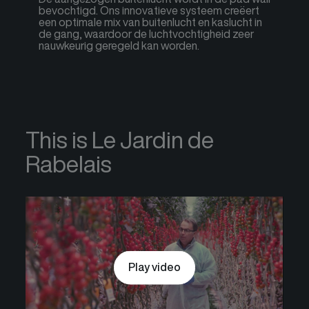
bevochtigd. Ons innovatieve systeem creëert
een optimale mix van buitenlucht en kaslucht in
de gang, waardoor de luchtvochtigheid zeer
nauwkeurig geregeld kan worden.
This is Le Jardin de
Rabelais
Play video