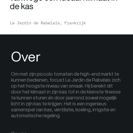
de kas
Le Jardin de Rabelais, Frankrijk
Over
Om met zijn
pi
c
col
o
tomaten de high-end markt te
kunnen bedienen, focust Le
Jardi
n
de
Rabelai
s
zich
op het hoogste niveau van smaak. Hij bereikt dit
door het klimaat in zijn kas tot in de kleinste finesse
te kunnen sturen én door jaarrond zoveel mogelijk
licht in zijn kas te krijgen.
Het is een
ingenieus
samenspel van kas, ventilatie, koeling, irrigatie en
automatische regeling
.