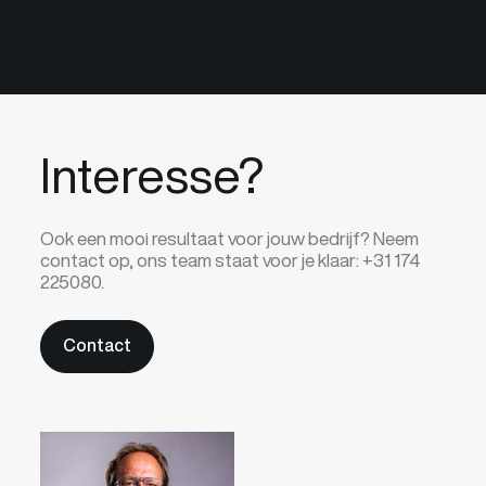
Interesse?
Ook een mooi resultaat voor jouw bedrijf? Neem
contact op, ons team staat voor je klaar:
+31 174
225080.
Contact